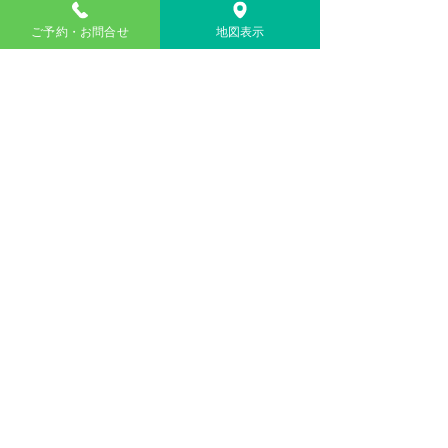
Dentist
ご予約・お問合せ
地図表示
アクセス
Access Map
​0135-61-4333
​Telephone