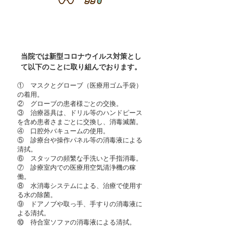
当院の新型コロナウイルス
(COVID-19)対策について
当院では新型コロナウイルス対策とし
て以下のことに取り組んでおります。
① マスクとグローブ（医療用ゴム手袋）
の着用。
② グローブの患者様ごとの交換。
③ 治療器具は、ドリル等のハンドピース
を含め患者さまごとに交換し、消毒滅菌。
④ 口腔外バキュームの使用。
⑤ 診療台や操作パネル等の消毒液による
清拭。
⑥ スタッフの頻繁な手洗いと手指消毒。
⑦ 診療室内での医療用空気清浄機の稼
働。
⑧ 水消毒システムによる、治療で使用す
る水の除菌。
⑨ ドアノブや取っ手、手すりの消毒液に
よる清拭。
⑩ 待合室ソファの消毒液による清拭。